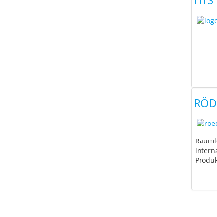
HTS
RÖDE
Raumlö
intern
Produk