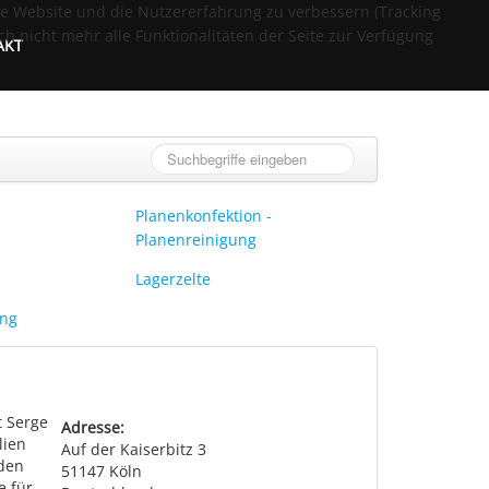
ese Website und die Nutzererfahrung zu verbessern (Tracking
ch nicht mehr alle Funktionalitäten der Seite zur Verfügung
AKT
Planenkonfektion -
Planenreinigung
Lagerzelte
ung
t Serge
Adresse:
lien
Auf der Kaiserbitz 3
 den
51147
Köln
e für