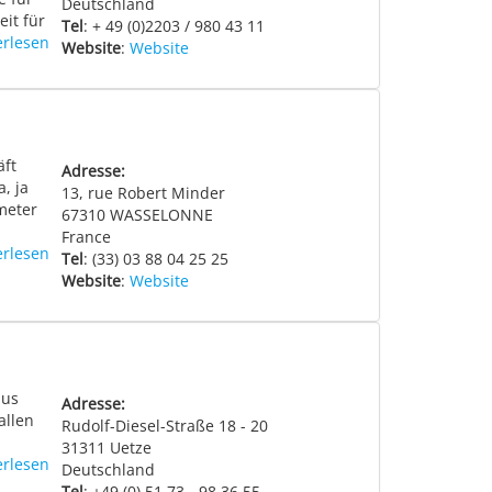
Deutschland
it für
Tel
: + 49 (0)2203 / 980 43 11
erlesen
Website
:
Website
ft
Adresse:
, ja
13, rue Robert Minder
meter
67310
WASSELONNE
France
erlesen
Tel
: (33) 03 88 04 25 25
Website
:
Website
aus
Adresse:
allen
Rudolf-Diesel-Straße 18 - 20
31311
Uetze
erlesen
Deutschland
Tel
: +49 (0) 51 73 - 98 36 55