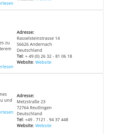
erlesen
Adresse:
Rasselsteinstrasse 14
es zu
56626
Andernach
nderem
Deutschland
Tel
: + 49 (0) 26 32 - 81 06 18
Website
:
Website
erlesen
ines
Adresse:
au und
Metzstraße 23
72764
Reutlingen
erlesen
Deutschland
Tel
: +49 . 7121 . 94 37 448
Website
:
Website