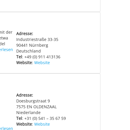
mit der
Adresse:
etwa
Industriestraße 33-35
del
90441
Nürnberg
erlesen
Deutschland
Tel
: +49 (0) 911 413136
Website
:
Website
Adresse:
Doesburgstraat 9
7575
EN OLDENZAAL
Niederlande
Tel
: +31 (0) 541 – 35 67 59
Website
:
Website
erlesen