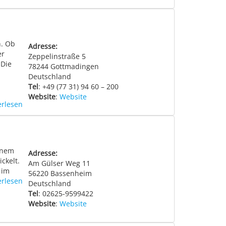
h. Ob
Adresse:
er
Zeppelinstraße 5
 Die
78244
Gottmadingen
Deutschland
Tel
: +49 (77 31) 94 60 – 200
Website
:
Website
erlesen
inem
Adresse:
ckelt.
Am Gülser Weg 11
 im
56220
Bassenheim
erlesen
Deutschland
Tel
: 02625-9599422
Website
:
Website