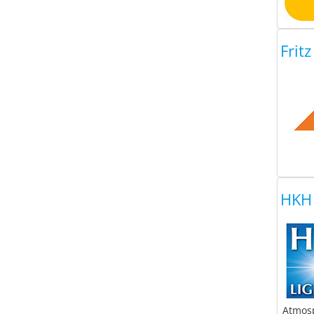
Frit
HKH 
Atmosp