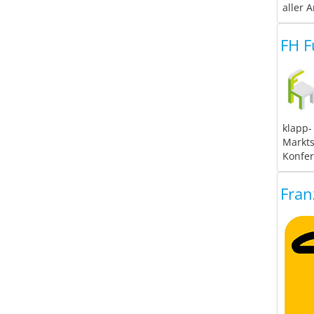
aller Ar
FH F
klapp-
Markts
Konfer
Fran