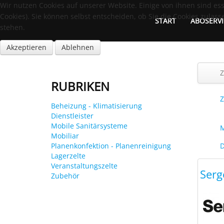
Wir nutzen Cookies auf unserer Website. Einige von ihnen sind es
Cookies). Sie können selbst entscheiden, ob Sie die Cookies zulas
START
ABOSERVI
stehen.
Akzeptieren
Ablehnen
Z
RUBRIKEN
Beheizung - Klimatisierung
Dienstleister
Mobile Sanitärsysteme
M
Mobiliar
Planenkonfektion - Planenreinigung
D
Lagerzelte
Veranstaltungszelte
Serg
Zubehör