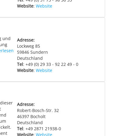
Website
:
Website
g und
Adresse:
bung
Lockweg 85
erlesen
59846
Sundern
Deutschland
Tel
: +49 (0) 29 33 - 92 22 49 - 0
Website
:
Website
 dieser
Adresse:
t
Robert-Bosch-Str. 32
end
46397
Bocholt
zum
Deutschland
ckelt.
Tel
: +49 2871 21938-0
ment
Website
:
Website