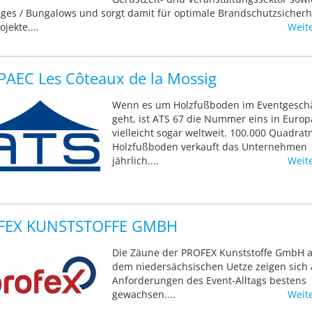
dges / Bungalows und sorgt damit für optimale Brandschutzsicherhe
ojekte....
Weit
PAEC Les Côteaux de la Mossig
Wenn es um Holzfußboden im Eventgeschä
geht, ist ATS 67 die Nummer eins in Europa
vielleicht sogar weltweit. 100.000 Quadrat
Holzfußboden verkauft das Unternehmen
jährlich....
Weit
FEX KUNSTSTOFFE GMBH
Die Zäune der PROFEX Kunststoffe GmbH 
dem niedersächsischen Uetze zeigen sich 
Anforderungen des Event-Alltags bestens
gewachsen....
Weit