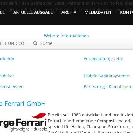
senziell für den Betrieb der Seite, während andere uns helfen, di
sen möchten. Bitte beachten Sie, dass bei einer Ablehnung womögli
CE
AKTUELLE AUSGABE
ARCHIV
MEDIADATEN
KONT
Weitere Informationen
ELT UND CO
Suche
Zubehör
Veranstaltungszelte
obiliar
Mobile Sanitärsysteme
ienstleister
Beheizung - Klimatisier
e Ferrari GmbH
Bereits seit 1986 entwickelt und produzier
Ferrari feuerhemmende Composit-materia
speziell für Hallen, Clearspan-Strukturen,
Gerüstzelt- und Veranstaltungssektor sowi