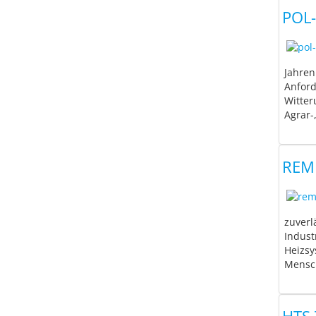
POL-
Jahren
Anford
Witter
Agrar-
REM
zuverl
Indust
Heizsy
Mensch