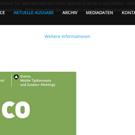
senziell für den Betrieb der Seite, während andere uns helfen, di
sen möchten. Bitte beachten Sie, dass bei einer Ablehnung womögli
CE
AKTUELLE AUSGABE
ARCHIV
MEDIADATEN
KONT
Weitere Informationen