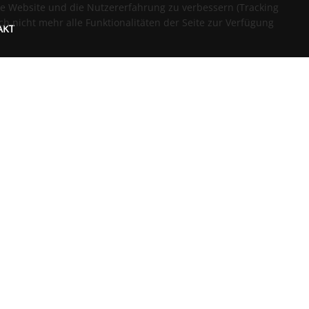
ese Website und die Nutzererfahrung zu verbessern (Tracking
ch nicht mehr alle Funktionalitäten der Seite zur Verfügung
AKT