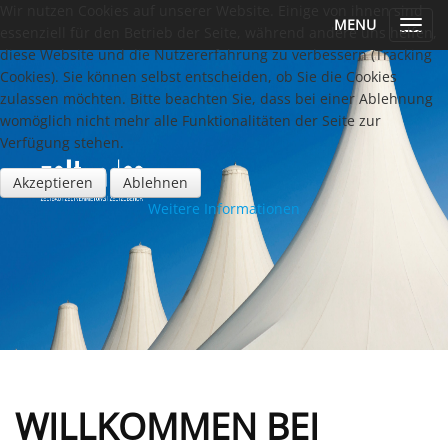
Wir nutzen Cookies auf unserer Website. Einige von ihnen sind
MENU
Toggl
essenziell für den Betrieb der Seite, während andere uns helfen,
navig
diese Website und die Nutzererfahrung zu verbessern (Tracking
Cookies). Sie können selbst entscheiden, ob Sie die Cookies
zulassen möchten. Bitte beachten Sie, dass bei einer Ablehnung
womöglich nicht mehr alle Funktionalitäten der Seite zur
Verfügung stehen.
Akzeptieren
Ablehnen
Weitere Informationen
WILLKOMMEN BEI