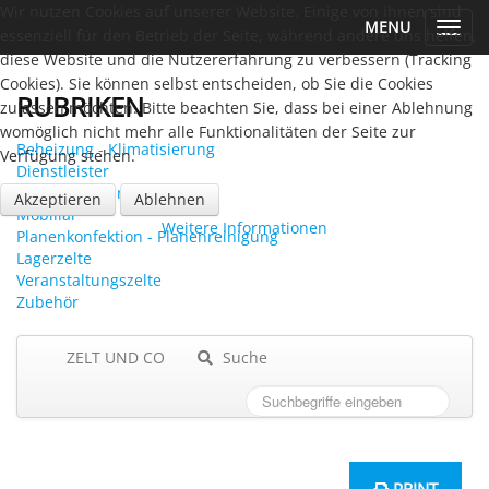
Wir nutzen Cookies auf unserer Website. Einige von ihnen sind
MENU
Toggl
essenziell für den Betrieb der Seite, während andere uns helfen,
navig
diese Website und die Nutzererfahrung zu verbessern (Tracking
Cookies). Sie können selbst entscheiden, ob Sie die Cookies
RUBRIKEN
zulassen möchten. Bitte beachten Sie, dass bei einer Ablehnung
womöglich nicht mehr alle Funktionalitäten der Seite zur
Beheizung - Klimatisierung
Verfügung stehen.
Dienstleister
Mobile Sanitärsysteme
Akzeptieren
Ablehnen
Mobiliar
Weitere Informationen
Planenkonfektion - Planenreinigung
Lagerzelte
Veranstaltungszelte
Zubehör
ZELT UND CO
Suche